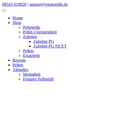
Skip
08543-919820
|
support@pirategrills.de
to
content
Home
Shop
Pelletgrills
Pellet-Umrüsteinheit
Zubehör
Zubehör PG
Zubehör PG NEXT
Pellets
Ersatzteile
Rezepte
Pellets
Aktuelles
Mediathek
Features Pelletgrill