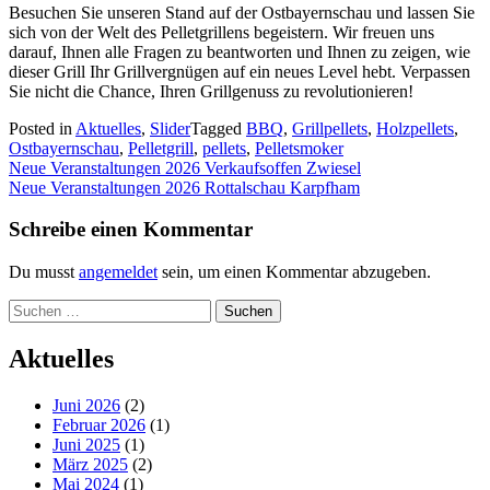
Besuchen Sie unseren Stand auf der Ostbayernschau und lassen Sie
sich von der Welt des Pelletgrillens begeistern. Wir freuen uns
darauf, Ihnen alle Fragen zu beantworten und Ihnen zu zeigen, wie
dieser Grill Ihr Grillvergnügen auf ein neues Level hebt. Verpassen
Sie nicht die Chance, Ihren Grillgenuss zu revolutionieren!
Posted in
Aktuelles
,
Slider
Tagged
BBQ
,
Grillpellets
,
Holzpellets
,
Ostbayernschau
,
Pelletgrill
,
pellets
,
Pelletsmoker
Beitragsnavigation
Neue Veranstaltungen 2026 Verkaufsoffen Zwiesel
Neue Veranstaltungen 2026 Rottalschau Karpfham
Schreibe einen Kommentar
Du musst
angemeldet
sein, um einen Kommentar abzugeben.
Suchen
nach:
Aktuelles
Juni 2026
(2)
Februar 2026
(1)
Juni 2025
(1)
März 2025
(2)
Mai 2024
(1)