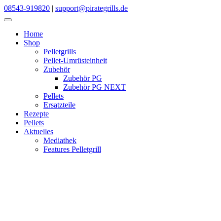
Skip
08543-919820
|
support@pirategrills.de
to
content
Home
Shop
Pelletgrills
Pellet-Umrüsteinheit
Zubehör
Zubehör PG
Zubehör PG NEXT
Pellets
Ersatzteile
Rezepte
Pellets
Aktuelles
Mediathek
Features Pelletgrill