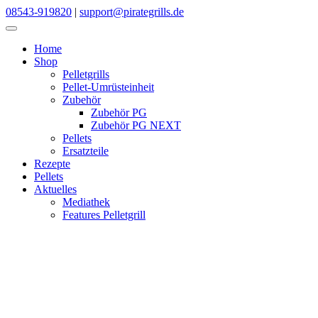
Skip
08543-919820
|
support@pirategrills.de
to
content
Home
Shop
Pelletgrills
Pellet-Umrüsteinheit
Zubehör
Zubehör PG
Zubehör PG NEXT
Pellets
Ersatzteile
Rezepte
Pellets
Aktuelles
Mediathek
Features Pelletgrill