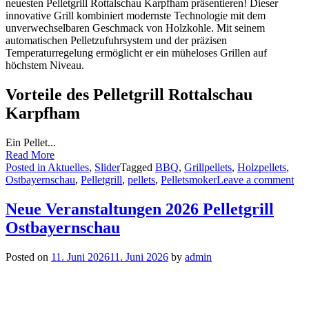
neuesten Pelletgrill Rottalschau Karpfham präsentieren! Dieser
innovative Grill kombiniert modernste Technologie mit dem
unverwechselbaren Geschmack von Holzkohle. Mit seinem
automatischen Pelletzufuhrsystem und der präzisen
Temperaturregelung ermöglicht er ein müheloses Grillen auf
höchstem Niveau.
Vorteile des Pelletgrill Rottalschau
Karpfham
Ein Pellet...
Read More
Posted in
Aktuelles
,
Slider
Tagged
BBQ
,
Grillpellets
,
Holzpellets
,
Ostbayernschau
,
Pelletgrill
,
pellets
,
Pelletsmoker
Leave a comment
Neue Veranstaltungen 2026 Pelletgrill
Ostbayernschau
Posted on
11. Juni 2026
11. Juni 2026
by
admin