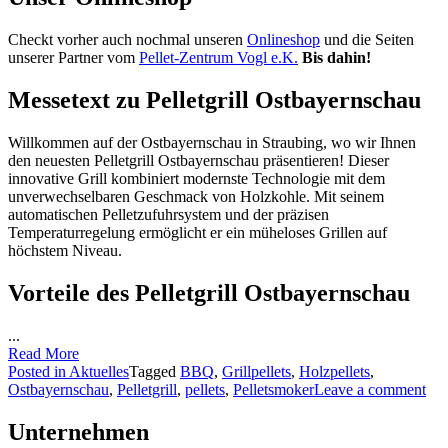
Checkt vorher auch nochmal unseren
Onlineshop
und die Seiten
unserer Partner vom
Pellet-Zentrum Vogl e.K.
Bis dahin!
Messetext zu Pelletgrill Ostbayernschau
Willkommen auf der Ostbayernschau in Straubing, wo wir Ihnen
den neuesten Pelletgrill Ostbayernschau präsentieren! Dieser
innovative Grill kombiniert modernste Technologie mit dem
unverwechselbaren Geschmack von Holzkohle. Mit seinem
automatischen Pelletzufuhrsystem und der präzisen
Temperaturregelung ermöglicht er ein müheloses Grillen auf
höchstem Niveau.
Vorteile des Pelletgrill Ostbayernschau
...
Read More
Posted in
Aktuelles
Tagged
BBQ
,
Grillpellets
,
Holzpellets
,
Ostbayernschau
,
Pelletgrill
,
pellets
,
Pelletsmoker
Leave a comment
Unternehmen