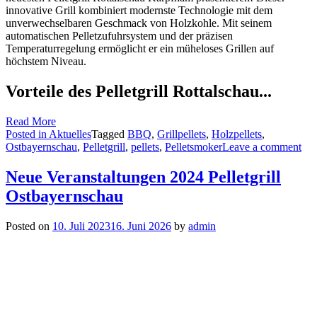
innovative Grill kombiniert modernste Technologie mit dem
unverwechselbaren Geschmack von Holzkohle. Mit seinem
automatischen Pelletzufuhrsystem und der präzisen
Temperaturregelung ermöglicht er ein müheloses Grillen auf
höchstem Niveau.
Vorteile des Pelletgrill Rottalschau...
Read More
Posted in
Aktuelles
Tagged
BBQ
,
Grillpellets
,
Holzpellets
,
Ostbayernschau
,
Pelletgrill
,
pellets
,
Pelletsmoker
Leave a comment
Neue Veranstaltungen 2024 Pelletgrill
Ostbayernschau
Posted on
10. Juli 2023
16. Juni 2026
by
admin