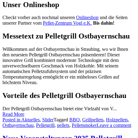
Unser Onlineshop
Checkt vorher auch nochmal unseren
Onlineshop
und die Seiten
unserer Partner vom
Pellet-Zentrum Vogl e.K.
Bis dahin!
Messetext zu Pelletgrill Ostbayernschau
Willkommen auf der Ostbayernschau in Straubing, wo wir Ihnen
den neuesten Pelletgrill Ostbayernschau präsentieren! Dieser
innovative Grill kombiniert modernste Technologie mit dem
unverwechselbaren Geschmack von Holzkohle. Mit seinem
automatischen Pelletzufuhrsystem und der präzisen
Temperaturregelung ermöglicht er ein müheloses Grillen auf
höchstem Niveau.
Vorteile des Pelletgrill Ostbayernschau
Der Pelletgrill Ostbayernschau bietet eine Vielzahl von V...
Read More
Posted in
Aktuelles
,
Slider
Tagged
BBQ
,
Grillpellets
,
Holzpellets
,
Ostbayernschau
,
Pelletgrill
,
pellets
,
Pelletsmoker
Leave a comment