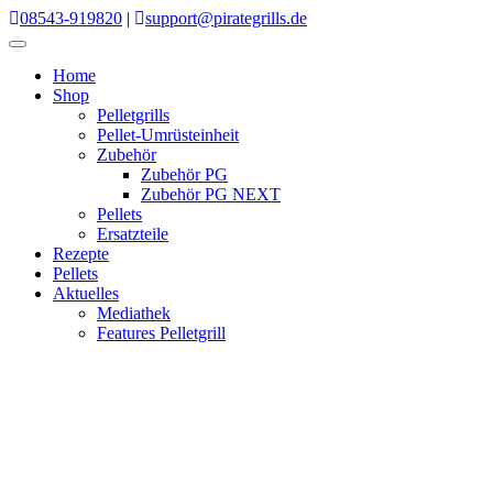
Skip
08543-919820
|
support@pirategrills.de
to
content
Home
Shop
Pelletgrills
Pellet-Umrüsteinheit
Zubehör
Zubehör PG
Zubehör PG NEXT
Pellets
Ersatzteile
Rezepte
Pellets
Aktuelles
Mediathek
Features Pelletgrill