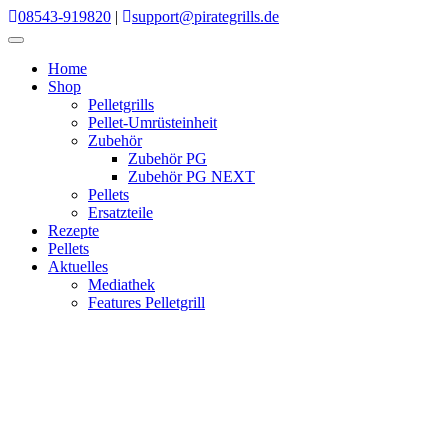
Skip
08543-919820
|
support@pirategrills.de
to
content
Home
Shop
Pelletgrills
Pellet-Umrüsteinheit
Zubehör
Zubehör PG
Zubehör PG NEXT
Pellets
Ersatzteile
Rezepte
Pellets
Aktuelles
Mediathek
Features Pelletgrill