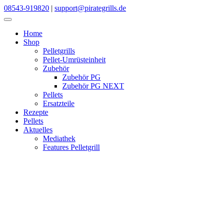
Skip
08543-919820
|
support@pirategrills.de
to
content
Home
Shop
Pelletgrills
Pellet-Umrüsteinheit
Zubehör
Zubehör PG
Zubehör PG NEXT
Pellets
Ersatzteile
Rezepte
Pellets
Aktuelles
Mediathek
Features Pelletgrill