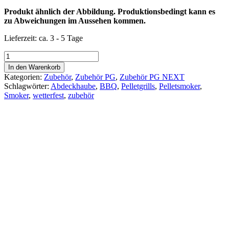
Produkt ähnlich der Abbildung. Produktionsbedingt kann es
zu Abweichungen im Aussehen kommen.
Lieferzeit:
ca. 3 - 5 Tage
Witterungsfeste
Pelletgrill
In den Warenkorb
Abdeckhaube
Kategorien:
Zubehör
,
Zubehör PG
,
Zubehör PG NEXT
PG55
Schlagwörter:
Abdeckhaube
,
BBQ
,
Pelletgrills
,
Pelletsmoker
,
Menge
Smoker
,
wetterfest
,
zubehör