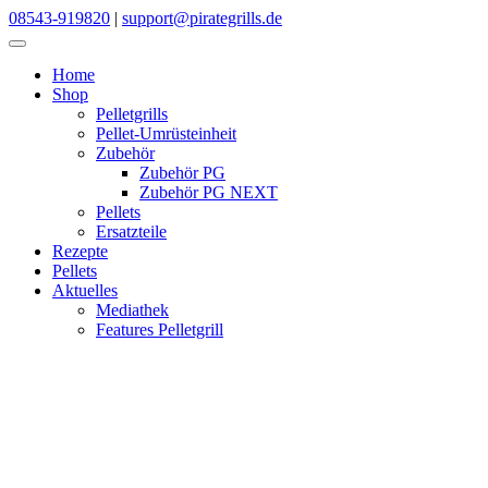
Skip
08543-919820
|
support@pirategrills.de
to
content
Home
Shop
Pelletgrills
Pellet-Umrüsteinheit
Zubehör
Zubehör PG
Zubehör PG NEXT
Pellets
Ersatzteile
Rezepte
Pellets
Aktuelles
Mediathek
Features Pelletgrill