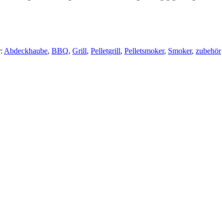
r:
Abdeckhaube
,
BBQ
,
Grill
,
Pelletgrill
,
Pelletsmoker
,
Smoker
,
zubehör