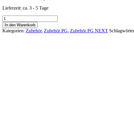
Lieferzeit:
ca. 3 - 5 Tage
Witterungsfeste
Pelletgrill
In den Warenkorb
Abdeckhaube
Kategorien:
Zubehör
,
Zubehör PG
,
Zubehör PG NEXT
Schlagwörte
PG75
Menge