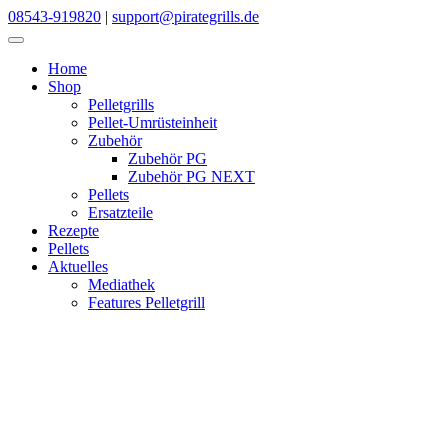
Skip
08543-919820
|
support@pirategrills.de
to
content
Home
Shop
Pelletgrills
Pellet-Umrüsteinheit
Zubehör
Zubehör PG
Zubehör PG NEXT
Pellets
Ersatzteile
Rezepte
Pellets
Aktuelles
Mediathek
Features Pelletgrill