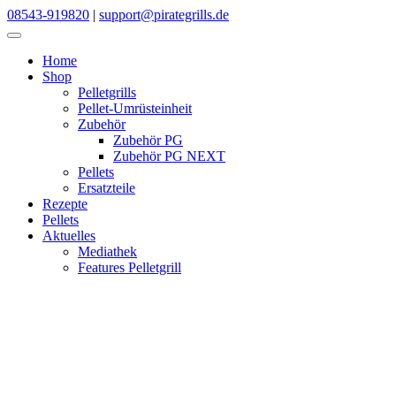
Skip
08543-919820
|
support@pirategrills.de
to
content
Home
Shop
Pelletgrills
Pellet-Umrüsteinheit
Zubehör
Zubehör PG
Zubehör PG NEXT
Pellets
Ersatzteile
Rezepte
Pellets
Aktuelles
Mediathek
Features Pelletgrill