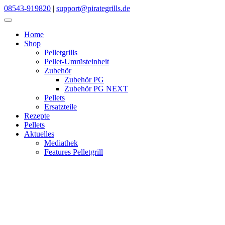
Skip
08543-919820
|
support@pirategrills.de
to
content
Home
Shop
Pelletgrills
Pellet-Umrüsteinheit
Zubehör
Zubehör PG
Zubehör PG NEXT
Pellets
Ersatzteile
Rezepte
Pellets
Aktuelles
Mediathek
Features Pelletgrill